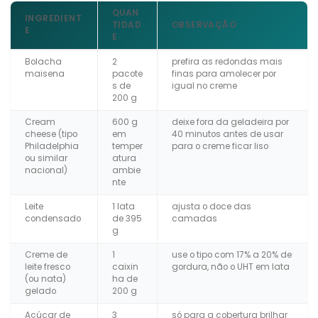
QUAN
INGREDIENT
TIDAD
OBSERVAÇÃO
E
E
Bolacha
2
prefira as redondas mais
maisena
pacote
finas para amolecer por
s de
igual no creme
200 g
Cream
600 g
deixe fora da geladeira por
cheese (tipo
em
40 minutos antes de usar
Philadelphia
temper
para o creme ficar liso
ou similar
atura
nacional)
ambie
nte
Leite
1 lata
ajusta o doce das
condensado
de 395
camadas
g
Creme de
1
use o tipo com 17% a 20% de
leite fresco
caixin
gordura, não o UHT em lata
(ou nata)
ha de
gelado
200 g
Açúcar de
3
só para a cobertura brilhar