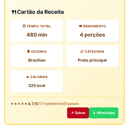
🍴
Cartão da Receita
⏱️ TEMPO TOTAL
🍽️ RENDIMENTO
480 min
4 porções
🌍 COZINHA
📋 CATEGORIA
Brazilian
Prato principal
🔥 CALORIAS
320 kcal
⭐ ⭐ ⭐ ⭐ ⭐ 4.7/5
|
10 ingredientes
|
9 passos
📌 Salvar
📱 WhatsApp