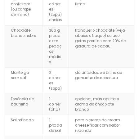
confeiteiro
colher
firme
(ou xarope
es
de milho)
(sopa)
cheias
Chocolate
300 g
franquer o chocolate (veja
branco nobre
picad
abaixo o truque) ou use
o em
gotas prontas com 20% de
pedaç
gordura de cacau
os
médio
s
Manteiga
2
dá untuidade e brilho ao
sem sal
colher
ganache de cobertura
es
(sopa)
Essência de
1
opcional, mas aperta o
baunilha
colher
aroma do chocolate
(chá)
branco
Sal refinado
1
para o creme do cream
pitada
cheese ficar com sabor
de sal
redondo