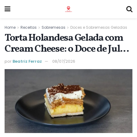
Home
Receitas
Sobremesas
Doces e Sobremesas Geladas
Torta Holandesa Gelada com
Cream Cheese: o Doce de Julho
que Nao Vai ao Forno e
por
Beatriz Ferraz
08/07/2026
Sustenta o Almoco de Familia